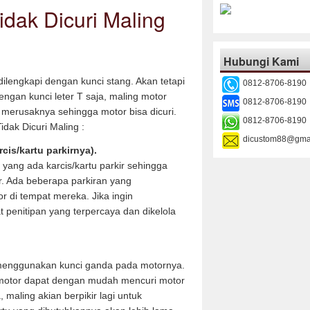
idak Dicuri Maling
Hubungi Kami
engkapi dengan kunci stang. Akan tetapi
0812-8706-8190
gan kunci leter T saja, maling motor
0812-8706-8190
merusaknya sehingga motor bisa dicuri.
0812-8706-8190
idak Dicuri Maling :
dicustom88@gma
cis/kartu parkirnya).
 yang ada karcis/kartu parkir sehingga
ir. Ada beberapa parkiran yang
 di tempat mereka. Jika ingin
 penitipan yang terpercaya dan dikelola
 menggunakan kunci ganda pada motornya.
i motor dapat dengan mudah mencuri motor
maling akian berpikir lagi untuk